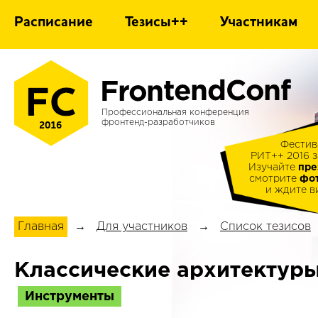
Расписание
Тезисы++
Участникам
Профессиональная конференция
фронтенд-разработчиков
2016
Фестив
РИТ++ 2016 
Изучайте
пре
смотрите
фо
и ждите ви
Главная
→
Для участников
→
Список тезисов
Классические архитектур
Инструменты