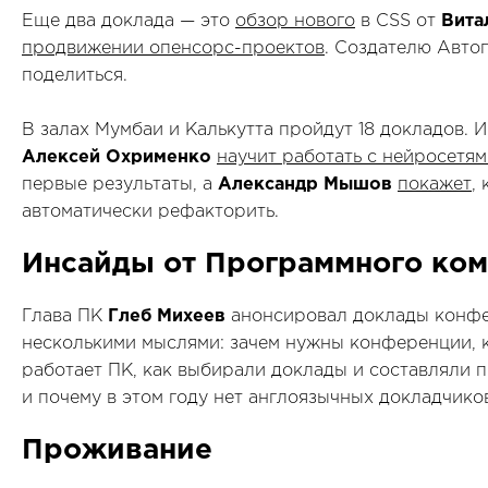
Еще два доклада — это
обзор нового
в CSS от
Вита
продвижении опенсорс-проектов
. Создателю Авто
поделиться.
В залах Мумбаи и Калькутта пройдут 18 докладов. 
Алексей Охрименко
научит работать с нейросетя
первые результаты, а
Александр Мышов
покажет
,
автоматически рефакторить.
Инсайды от Программного ком
Глава ПК
Глеб Михеев
анонсировал доклады конф
несколькими мыслями: зачем нужны конференции, ка
работает ПК, как выбирали доклады и составляли 
и почему в этом году нет англоязычных докладчико
Проживание