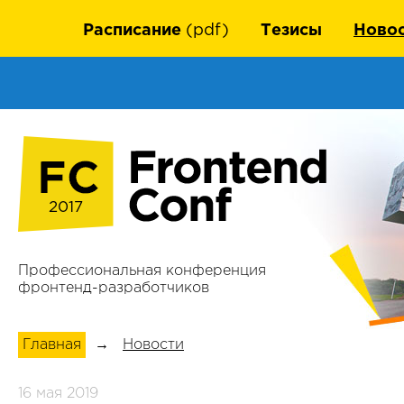
Расписание
(pdf)
Тезисы
Ново
2017
Профессиональная конференция
фронтенд-разработчиков
Главная
→
Новости
16 мая 2019