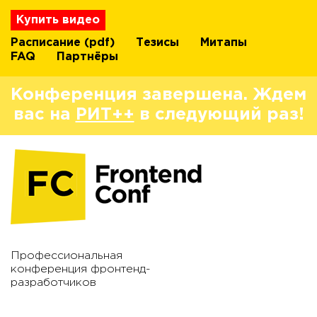
Купить видео
Расписание
(pdf)
Тезисы
Митапы
FAQ
Партнёры
Конференция завершена. Ждем
вас на
РИТ++
в следующий раз!
Профессиональная
конференция фронтенд-
разработчиков