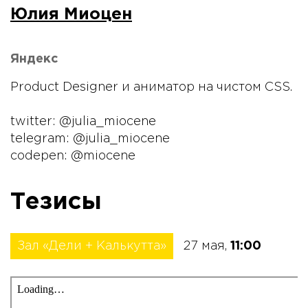
Юлия Миоцен
Яндекс
Product Designer и аниматор на чистом CSS.
twitter: @julia_miocene
telegram: @julia_miocene
codepen: @miocene
Тезисы
Зал «Дели + Калькутта»
27 мая,
11:00