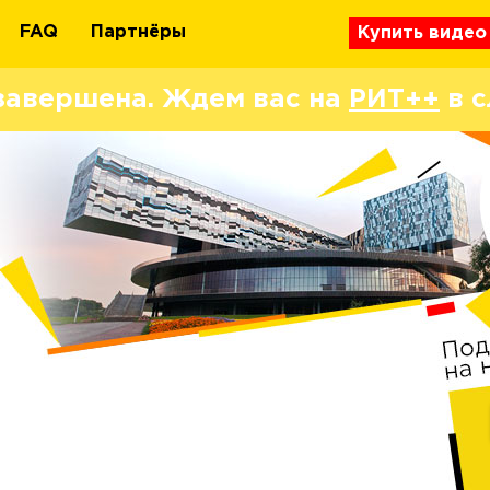
FAQ
Партнёры
Купить видео
завершена. Ждем вас на
РИТ++
в с