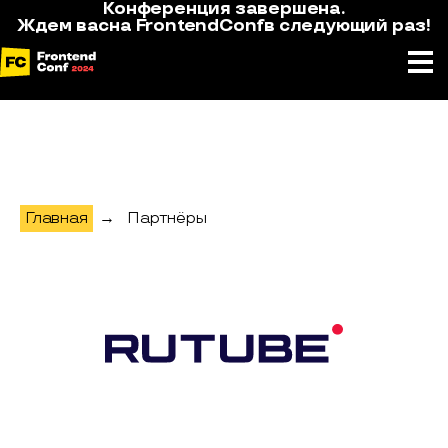
Конференция завершена.
Ждем вас
на
FrontendConf
в следующий раз!
Главная
→
Партнёры
RUTUBE