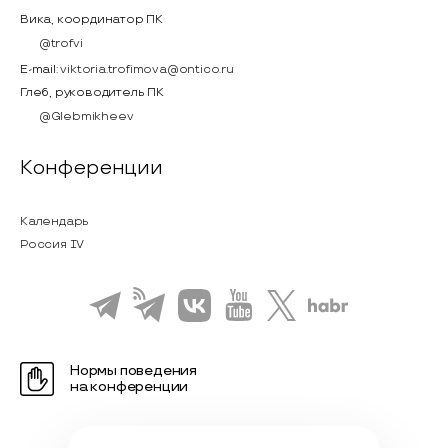
Вика, координатор ПК
@trofvi
E-mail:
viktoria.trofimova@ontico.ru
Глеб, руководитель ПК
@Glebmikheev
Конференции
Календарь
Россия IV
Нормы поведения
на конференции