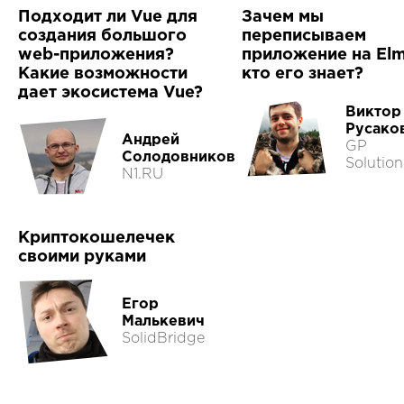
Подходит ли Vue для
Зачем мы
создания большого
переписываем
web-приложения?
приложение на Elm
Какие возможности
кто его знает?
дает экосистема Vue?
Виктор
Русако
Андрей
GP
Солодовников
Solution
N1.RU
Криптокошелечек
своими руками
Егор
Малькевич
SolidBridge