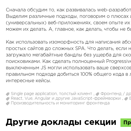
Сначала обсудим то, как развивалась web-разработ
Выделим различные подходы, поговорим о плюсах 
(универсальных) веб-приложениях, своем опыте их
можем их делать. А, главное, как делать, чтобы не 
Как использовать изоморфность для написания аб
простых сайтов до сложных SPA. Что делать, если
загружало мегабайтные бандлы без ущерба для ско
поисковиками. Как сделать полноценный Progressi
выключенным JS могли использовать ваше сверхсо
правильном подходе добиться 100% общего кода в 
интересные кейсы.
Single page application, толстый клиент
,
Фронтенд / др
React, Vue, Angular и другие JavaScript-фреймворки
,
Производительность и мониторинг фронтенда
Другие доклады секции
Пр