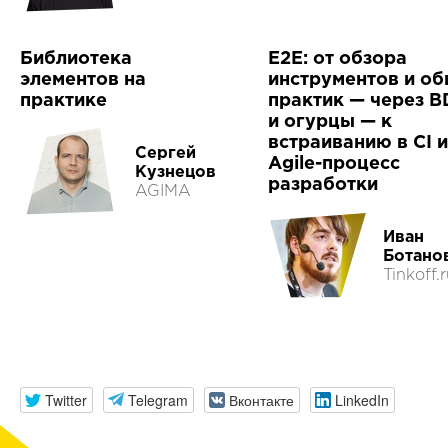
Библиотека
E2E: от обзора
элементов на
инструментов и о
практике
практик — через 
и огурцы — к
встраиванию в CI и
Сергей
Agile-процесс
Кузнецов
разработки
AGIMA
Иван
Ботано
Tinkoff.
Twitter
Telegram
Вконтакте
LinkedIn