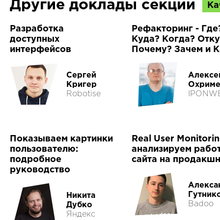
Другие доклады секции
Ка
Разработка
Рефакторинг - Где
доступных
Куда? Когда? Отк
интерфейсов
Почему? Зачем и К
Сергей
Алексе
Кригер
Охриме
Robotise
IPONW
Показываем картинки
Real User Monitorin
пользователю:
анализируем рабо
подробное
сайта на продакш
руководство
Алекса
Гутник
Никита
Badoo
Дубко
Яндекс