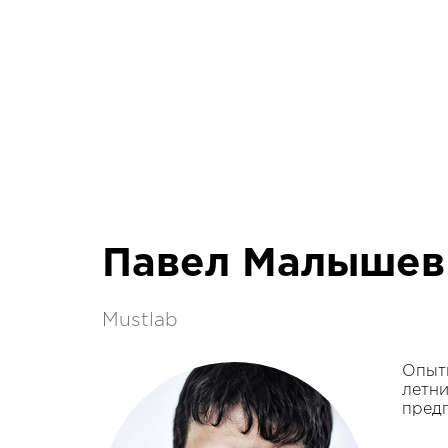
Павел Малышев
Mustlab
Опытн
летни
пред