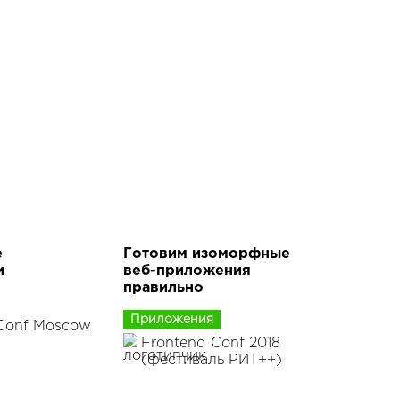
е
Готовим изоморфные
и
веб-приложения
правильно
Приложения
Conf Moscow
Frontend Conf 2018
(фестиваль РИТ++)