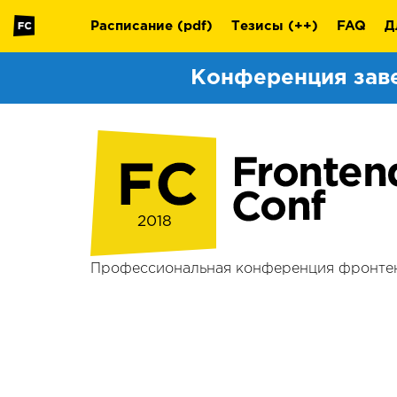
Расписание
(pdf)
Тезисы
(++)
FAQ
Д
Конференция зав
2018
Профессиональная конференция фронте