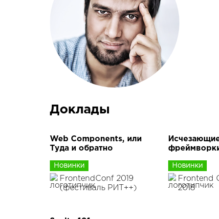
Доклады
Web Components, или
Исчезающи
Туда и обратно
фреймворк
Новинки
Новинки
FrontendConf 2019
Frontend 
(фестиваль РИТ++)
2018