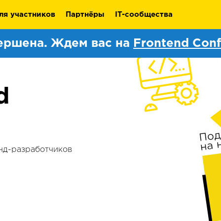
ля участников
Партнёры
IT-сообщества
ершена. Ждем вас на
Frontend Conf
нд-разработчиков