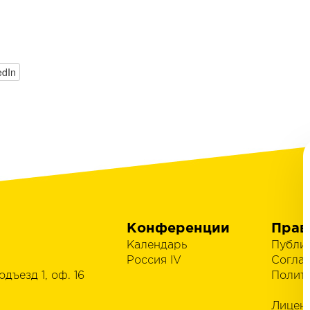
edIn
Конференции
Прав
Календарь
Публи
Россия IV
Согла
одъезд 1, оф. 16
Полит
Лицен