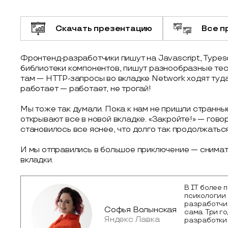
Скачать презентацию
Все п
Фронтенд-разработчики пишут на Javascript, Types
библиотеки компонентов, пишут разнообразные тест
там — HTTP-запросы во вкладке Network ходят туда
работает — работает, не трогай!
Мы тоже так думали. Пока к нам не пришли странны
открывают все в новой вкладке. «Закройте!» — гов
становилось все яснее, что долго так продолжаться
И мы отправились в большое приключение — снимат
вкладки.
В IT более п
психологии 
разработчи
Софья Волынская
сама. Три г
Яндекс Лавка
разработки 