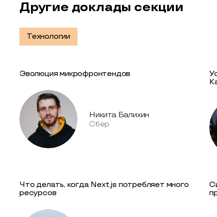
Другие доклады секции
Технологии
Эволюция микрофронтендов
У
К
Никита Балихин
Сбер
Что делать, когда Next.js потребляет много
С
ресурсов
п