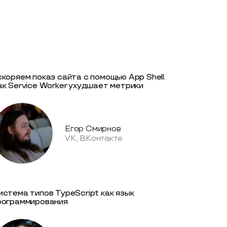
скоряем показ сайта с помощью App Shell.
ак Service Worker ухудшает метрики
Егор Смирнов
VK, ВКонтакте
истема типов TypeScript как язык
рограммирования