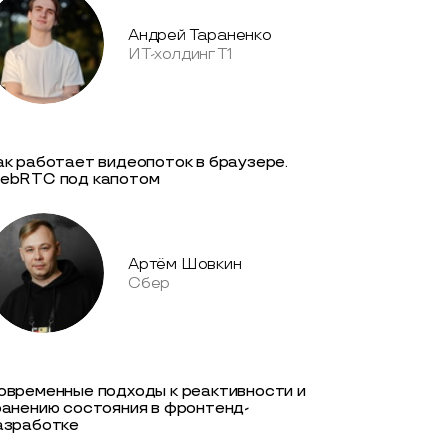
Андрей Тараненко
ИТ-холдинг Т1
ак работает видеопоток в браузере.
ebRTC под капотом
Артём Шовкин
Сбер
овременные подходы к реактивности и
ранению состояния в фронтенд-
азработке