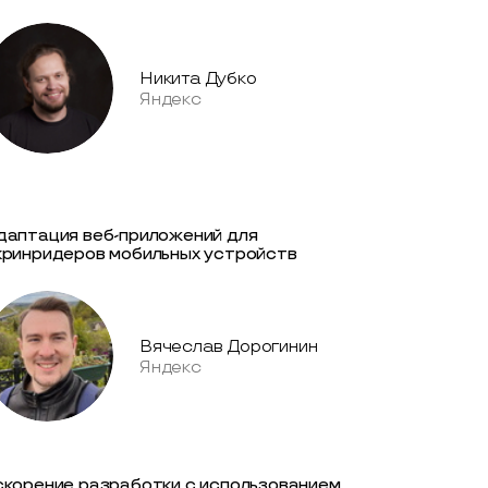
Никита Дубко
Яндекс
даптация веб-приложений для
кринридеров мобильных устройств
Вячеслав Дорогинин
Яндекс
скорение разработки с использованием