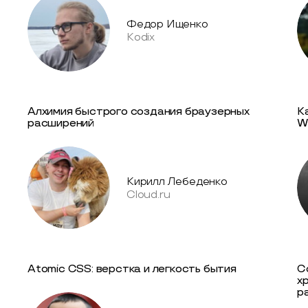
Федор Ищенко
Kodix
Алхимия быстрого создания браузерных
К
расширений
W
Кирилл Лебеденко
Cloud.ru
Atomic CSS: верстка и легкость бытия
С
х
р