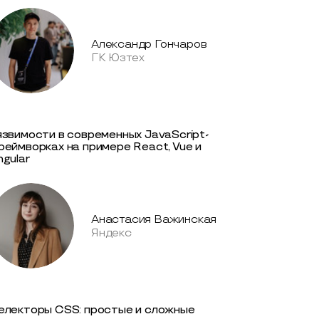
Александр Гончаров
ГК Юзтех
язвимости в современных JavaScript-
реймворках на примере React, Vue и
ngular
Анастасия Важинская
Яндекс
електоры CSS: простые и сложные