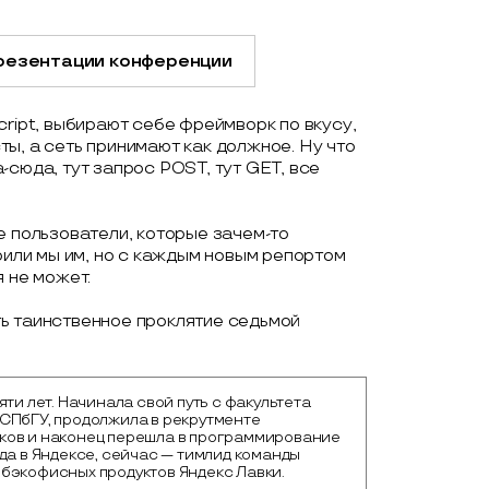
резентации конференции
cript, выбирают себе фреймворк по вкусу,
ы, а сеть принимают как должное. Ну что
-сюда, тут запрос POST, тут GET, все
е пользователи, которые зачем-то
орили мы им, но с каждым новым репортом
 не может.
ь таинственное проклятие седьмой
яти лет. Начинала свой путь с факультета
СПбГУ, продолжила в рекрутменте
ков и наконец перешла в программирование
ода в Яндексе, сейчас — тимлид команды
бэкофисных продуктов Яндекс Лавки.