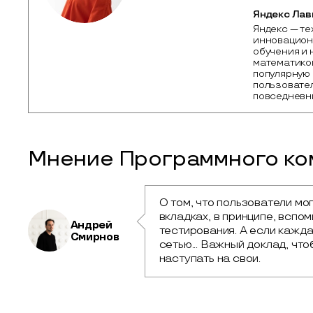
Яндекс Лав
Яндекс — те
инновацион
обучения и 
математиков
популярную 
пользовател
повседневны
Мнение Программного ком
О том, что пользователи мо
вкладках, в принципе, вспо
Андрей
тестирования. А если кажда
Смирнов
сетью... Важный доклад, что
наступать на свои.