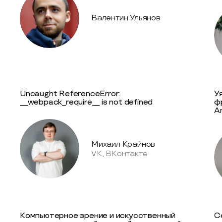
Валентин Ульянов
Uncaught ReferenceError:
У
__webpack_require__ is not defined
ф
A
Михаил Крайнов
VK, ВКонтакте
Компьютерное зрение и искусственный
С