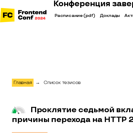
Конференция заве
Расписание
(pdf)
Доклады
Акт
Главная
→
Список тезисов
Проклятие седьмой вкл
причины перехода на HTTP 2