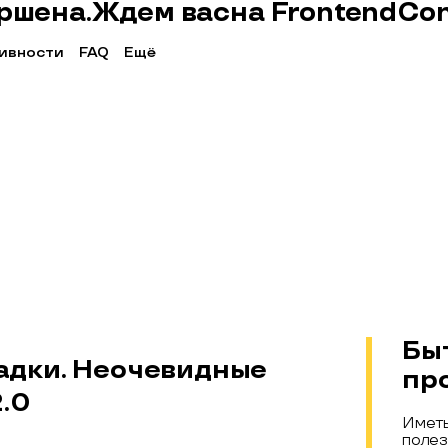
ршена.
Ждем вас
на
FrontendCo
Ещё
ивности
FAQ
Бы
адки. Неочевидные
пр
.0
Иметь
полез