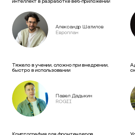
интеллект в разработке веб-приложений
Александр Шатилов
Европлан
Тяжело в учении, сложно при внедрении,
А
быстро в использовании
с
Павел Дадыкин
ROGII
Криптография для фронтендеров
У