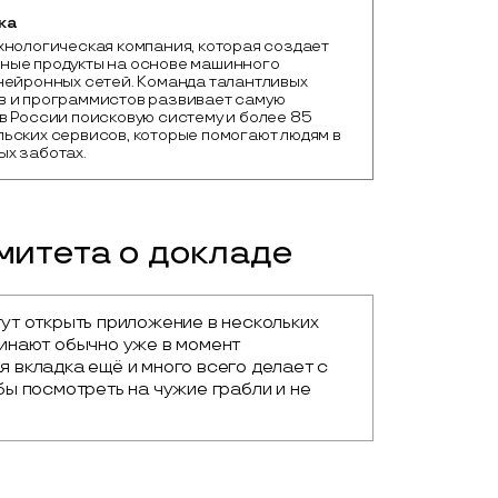
ка
хнологическая компания, которая создает 
ные продукты на основе машинного 
нейронных сетей. Команда талантливых 
 и программистов развивает самую 
в России поисковую систему и более 85 
ьских сервисов, которые помогают людям в 
х заботах. 
итета о докладе
гут открыть приложение в нескольких 
минают обычно уже в момент 
я вкладка ещё и много всего делает с 
бы посмотреть на чужие грабли и не 