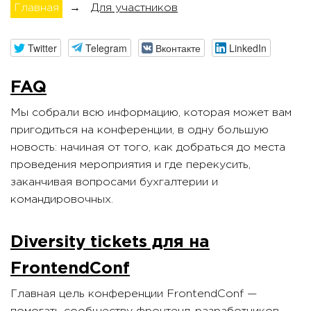
Главная
→
Для участников
Twitter
Telegram
Вконтакте
LinkedIn
Для участников конференц
FAQ
Мы собрали всю информацию, которая может вам
пригодиться на конференции, в одну большую
новость: начиная от того, как добраться до места
проведения мероприятия и где перекусить,
заканчивая вопросами бухгалтерии и
командировочных.
Diversity tickets для на
FrontendConf
Главная цель конференции FrontendConf —