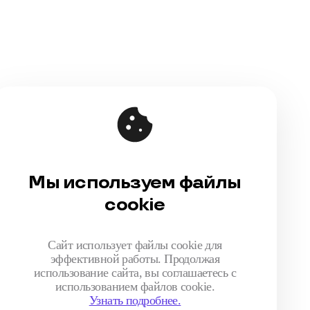
Мы используем файлы
Публичная оферта
cookie
Соглашение на обработку персональных
данных
Политика обработки персональных данных
Сайт использует файлы cookie для
эффективной работы. Продолжая
использование сайта, вы соглашаетесь с
использованием файлов cookie.
Узнать подробнее.
made by shishki.collective