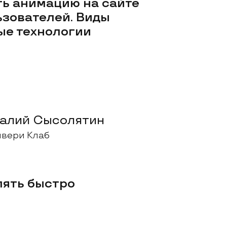
ть анимацию на сайте
ьзователей. Виды
ые технологии
алий Сысолятин
вери Клаб
лять быстро