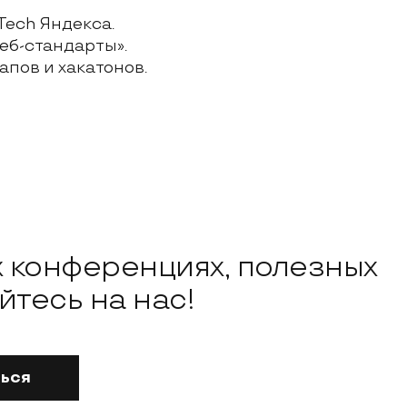
Tech Яндекса.
еб-стандарты».
пов и хакатонов.
х конференциях, полезных
тесь на нас!
ься