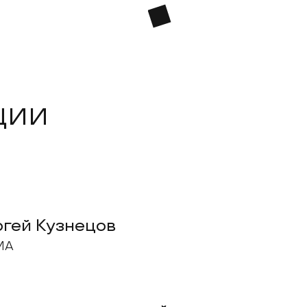
ции
гей Кузнецов
MA