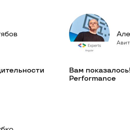
Рябов
Але
Авит
дительности
Вам показалось!
Performance
убко