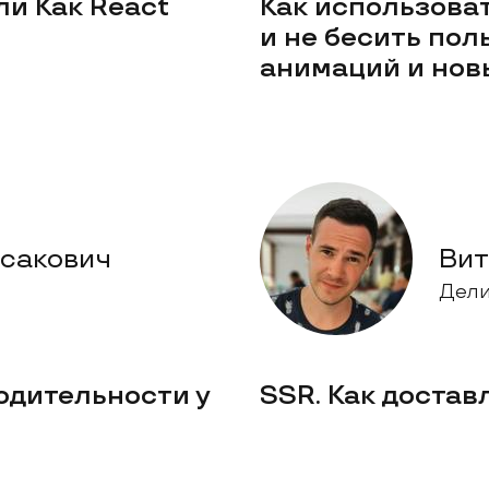
или Как React
Как использова
и не бесить пол
анимаций и нов
усакович
Вит
Дели
одительности у
SSR. Как достав