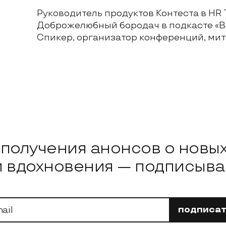
Руководитель продуктов Контеста в HR 
Доброжелюбный бородач в подкасте «В
Спикер, организатор конференций, мита
овости
я получения анонсов о новы
и вдохновения — подписывай
подписат