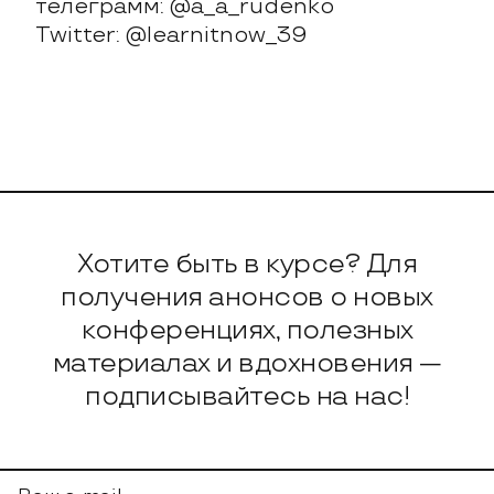
телеграмм: @a_a_rudenko
Twitter: @learnitnow_39
Подписка на н
Хотите быть в курсе? Для
получения анонсов о новых
конференциях, полезных
материалах и вдохновения —
подписывайтесь на нас!
Ваш e-mail