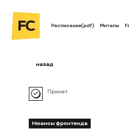
Расписание
(pdf)
Митапы
F
назад
Принят
Нюансы фронтенда