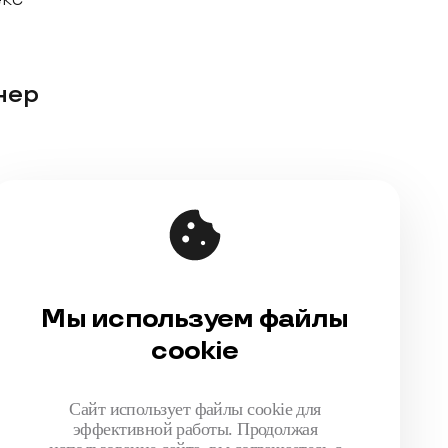
нер
Публичная оферта
Соглашение на обработку персональных
данных
Мы используем файлы
Политика обработки персональных данных
cookie
made by shishki.collective
Сайт использует файлы cookie для
эффективной работы. Продолжая