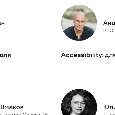
ан
Анд
РБС
 для
Accessibility: д
Шмаков
Юл
ганизатор MoscowJS
Янде