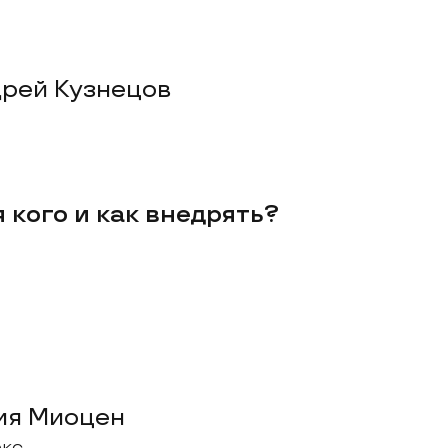
рей Кузнецов
ля кого и как внедрять?
ия Миоцен
кс