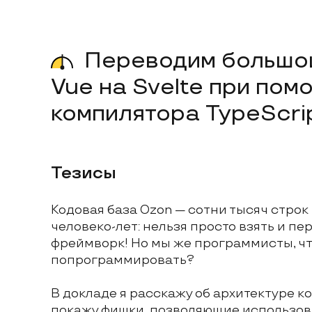
Переводим большой проект с
Vue на Svelte при пом
компилятора TypeScri
Тезисы
Кодовая база Ozon — сотни тысяч строк 
человеко-лет: нельзя просто взять и пе
фреймворк! Но мы же программисты, чт
попрограммировать?
В докладе я расскажу об архитектуре к
покажу фишки, позволяющие использова