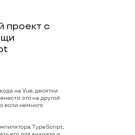
ощи
pt
кода на Vue, десятки
ренести это на другой
о если немного
омпилятора TypeScript,
ть его для анализа и