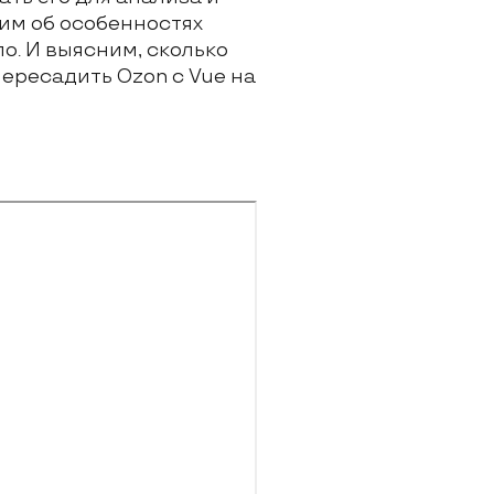
им об особенностях
о. И выясним, сколько
ересадить Ozon с Vue на