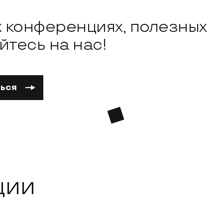
х конференциях, полезных
тесь на нас!
ься
ции