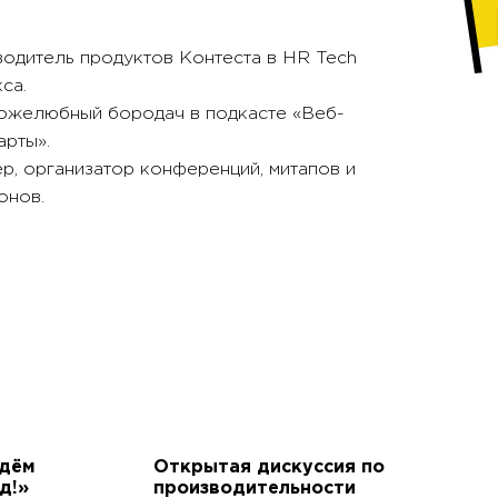
одитель продуктов Контеста в HR Tech
са.
ожелюбный бородач в подкасте «Веб-
арты».
р, организатор конференций, митапов и
онов.
йдём
Открытая дискуссия по
д!»
производительности