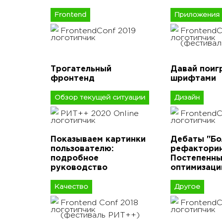
Frontend
Приложения
FrontendConf 2019
FrontendC
(фестива
Трогательный
Давай поиг
фронтенд
шрифтами
Обзор текущей ситуации
Дизайн
РИТ++ 2020 Online
FrontendC
Показываем картинки
Дебаты "Б
пользователю:
рефакторин
подробное
Постепенн
руководство
оптимизаци
Качество
Другое
Frontend Conf 2018
FrontendC
(фестиваль РИТ++)