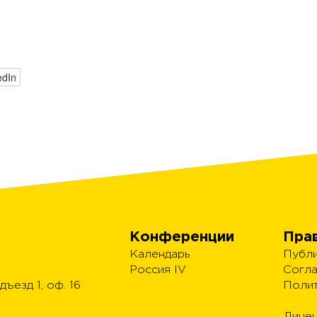
edIn
Конференции
Пра
Календарь
Публи
Россия IV
Согла
дъезд 1, оф. 16
Полит
Лицен