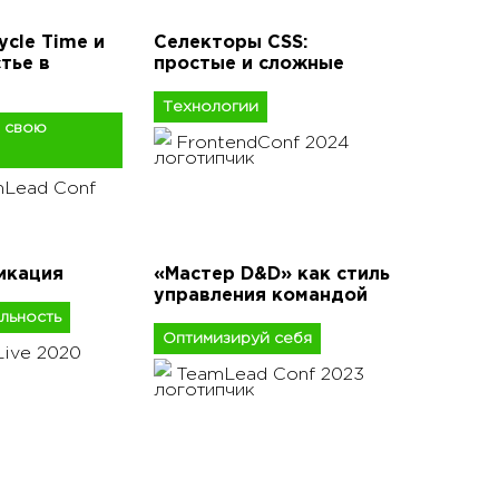
cle Time и
Селекторы CSS:
тье в
простые и сложные
Технологии
 свою
FrontendConf 2024
mLead Conf
кация
«Мастер D&D» как стиль
управления командой
льность
Оптимизируй себя
Live 2020
TeamLead Conf 2023