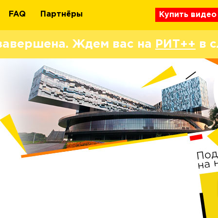
FAQ
Партнёры
Купить видео
завершена. Ждем вас на
РИТ++
в с