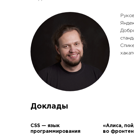
Руков
Яндек
Добр
станд
Спике
хакат
Доклады
CSS — язык
«Алиса, по
программирования
во фронтен