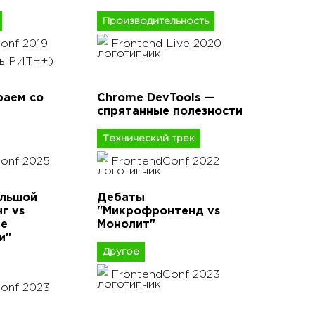
Производительность
onf 2019
Frontend Live 2020
ль РИТ++)
раем со
Chrome DevTools —
спрятанные полезности
Технический трек
onf 2025
FrontendConf 2022
ольшой
Дебаты
г vs
"Микрофронтенд vs
ые
Монолит"
и"
Другое
FrontendConf 2023
onf 2023