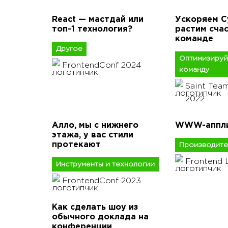
React — мастдай или
Ускоряем Cy
топ-1 технология?
растим счас
команде
Другое
Оптимизируй
FrontendConf 2024
команду
Saint Tea
2022
Алло, мы с нижнего
WWW-аппли
этажа, у вас стили
протекают
Производите
Frontend 
Инструменты и технологии
FrontendConf 2023
Как сделать шоу из
обычного доклада на
конференции