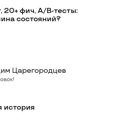
 20+ фич, A/B-тесты:
ина состояний?
им Царегородцев
овок!
 история