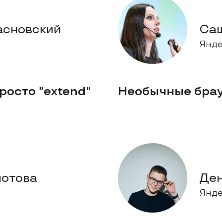
асновский
Са
Янде
росто "extend"
Необычные бра
лотова
Ден
Янде