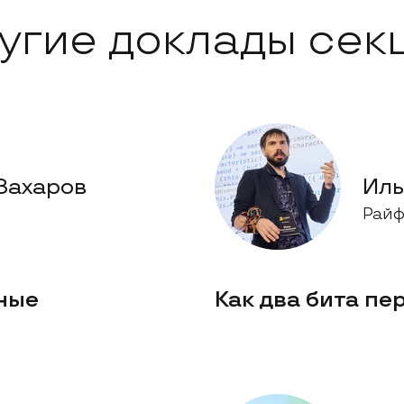
угие доклады сек
Захаров
Иль
Райф
ные
Как два бита пе