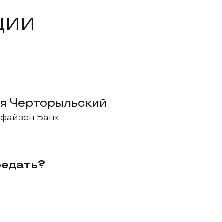
ции
я Черторыльский
файзен Банк
редать?