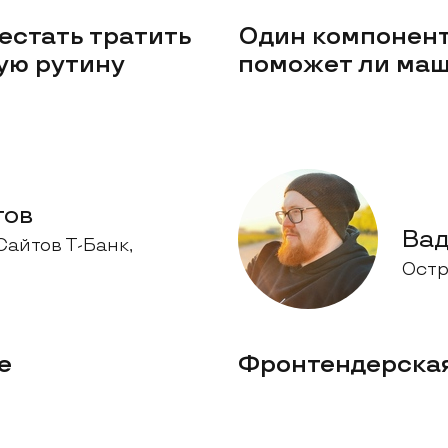
естать тратить
Один компонент,
ую рутину
поможет ли маш
тов
Вад
Сайтов Т-Банк,
Остр
е
Фронтендерская