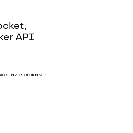
ker API
ожений в режиме