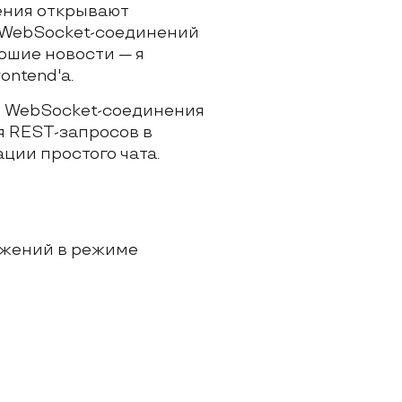
ения открывают
о WebSocket-соединений
рошие новости — я
ontend'a.
о WebSocket-соединения
я REST-запросов в
ции простого чата.
ожений в режиме