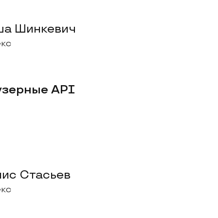
ша Шинкевич
кс
узерные API
ис Стасьев
кс