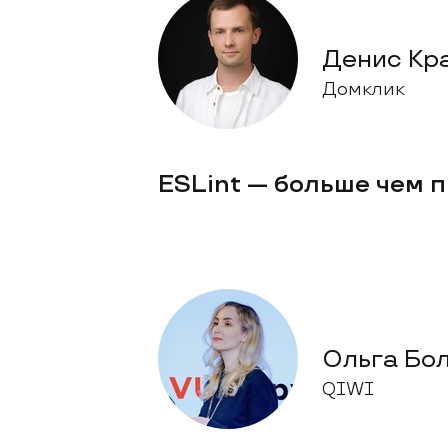
Денис Кр
Домклик
ESLint — больше чем п
Ольга Бо
QIWI