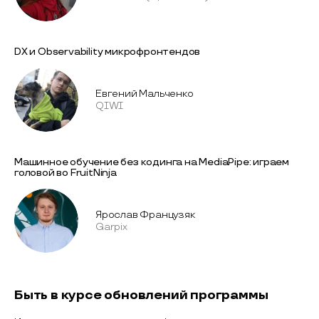
DX и Observability микрофронтендов
Евгений Мальченко
QIWI
Машинное обучение без кодинга на MediaPipe: играем
головой во FruitNinja
Ярослав Французяк
Garpix
Быть в курсе обновлений программы