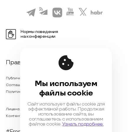
Нормы поведения
на конференции
Правовая информация
Публичная оферта
Мы используем
Соглашение на обработку персональных данных
файлы cookie
Политика обработки персональных данных
Сайт использует файлы cookie для
эффективной работы. Продолжая
Лицензионный договор с Автором
использование сайта, вы
Контентная политика конференции
соглашаетесь с использованием
файлов cookie.
Узнать подробнее.
#FrontendConf