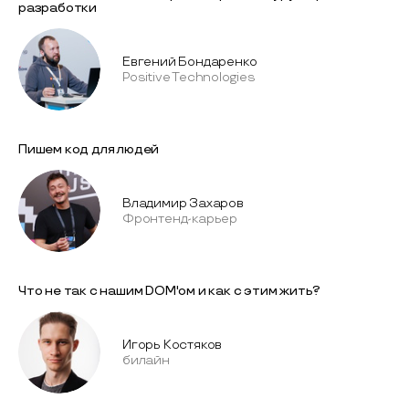
разработки
Евгений Бондаренко
Positive Technologies
Пишем код для людей
Владимир Захаров
Фронтенд-карьер
Что не так с нашим DOM'ом и как с этим жить?
Игорь Костяков
билайн