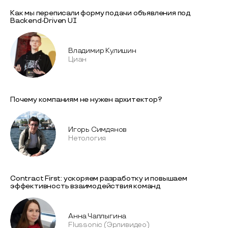
Как мы переписали форму подачи объявления под
Backend-Driven UI
Владимир Кулишин
Циан
Почему компаниям не нужен архитектор?
Игорь Симдянов
Нетология
Contract First: ускоряем разработку и повышаем
эффективность взаимодействия команд
Анна Чаплыгина
Flussonic (Эрливидео)