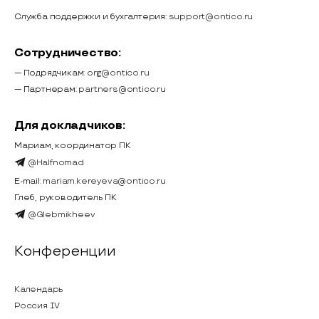
Служба поддержки и бухгалтерия:
support@ontico.ru
Сотрудничество:
— Подрядчикам:
org@ontico.ru
— Партнерам:
partners@ontico.ru
Для докладчиков:
Мариам, координатор ПК
@Halfnomad
E-mail:
mariam.kereyeva@ontico.ru
Глеб, руководитель ПК
@Glebmikheev
Конференции
Календарь
Россия IV