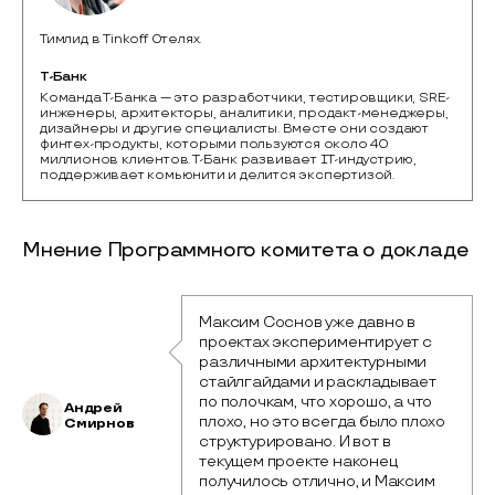
Тимлид в Tinkoff Отелях.
Т-Банк
Команда Т-Банка — это разработчики, тестировщики, SRE-
инженеры, архитекторы, аналитики, продакт-менеджеры, 
дизайнеры и другие специалисты. Вместе они создают 
финтех-продукты, которыми пользуются около 40 
миллионов клиентов. Т-Банк развивает IТ-индустрию, 
поддерживает комьюнити и делится экспертизой.
Мнение Программного комитета о докладе
Максим Соснов уже давно в 
проектах экспериментирует с 
различными архитектурными 
стайлгайдами и раскладывает 
по полочкам, что хорошо, а что 
Андрей
плохо, но это всегда было плохо 
Смирнов
структурировано. И вот в 
текущем проекте наконец 
получилось отлично, и Максим 