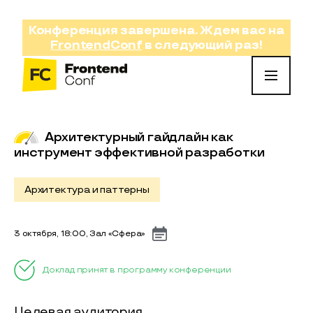
Конференция завершена. Ждем вас на
FrontendConf
в следующий раз!
Главная
→
Список тезисов
Архитектурный гайдлайн как
инструмент эффективной разработки
Архитектура и паттерны
3 октября, 18:00, Зал «Сфера»
Доклад принят в программу конференции
Целевая аудитория